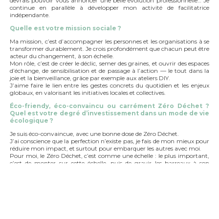
devrais pouvoir vous annoncer une belle évolution professionnelle… Je
continue en parallèle à développer mon activité de facilitatrice
indépendante.
Quelle est votre mission sociale ?
Ma mission, c’est d’accompagner les personnes et les organisations à se
transformer durablement. Je crois profondément que chacun peut être
acteur du changement, à son échelle.
Mon rôle, c’est de créer le déclic, semer des graines, et ouvrir des espaces
d’échange, de sensibilisation et de passage à l’action — le tout dans la
joie et la bienveillance, grâce par exemple aux ateliers DIY.
J’aime faire le lien entre les gestes concrets du quotidien et les enjeux
globaux, en valorisant les initiatives locales et collectives.
Éco-friendy, éco-convaincu ou carrément Zéro Déchet ?
Quel est votre degré d’investissement dans un mode de vie
écologique ?
Je suis éco-convaincue, avec une bonne dose de Zéro Déchet.
J’ai conscience que la perfection n’existe pas, je fais de mon mieux pour
réduire mon impact, et surtout pour embarquer les autres avec moi.
Pour moi, le Zéro Déchet, c’est comme une échelle : le plus important,
c’est de monter sur cette échelle, puis de gravir les barreaux à son
rythme. J’aide les personnes à monter à cette échelle, à gravir les
barreaux, tout en créant du lien et en échangeant astuces et bonnes
idées.
Le Zéro Déchet, c’est aussi pour moi un levier accessible et puissant
pour repenser nos modes de consommation et redonner du sens à nos
choix.