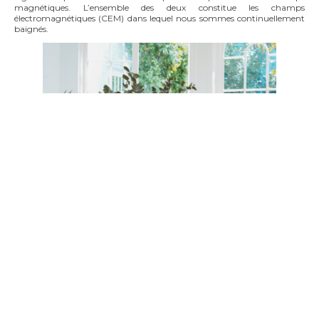
magnétiques. L’ensemble des deux constitue les champs
électromagnétiques (CEM) dans lequel nous sommes continuellement
baignés.
Le mieux bien sûr, serait d’éviter de faire entrer des polluants chez
nous…à défaut quelques solutions permettent de limiter d’accumuler
des polluants à l’intérieur.
Aérer et ventiler
Il s’agit tout d’abord de veiller au bon fonctionnement du système de
ventilation (veiller également à nettoyer les bouches de temps en
temps – ne jamais les obturer).
Une aération du logement au moins 10mn par jour est nécessaire pour