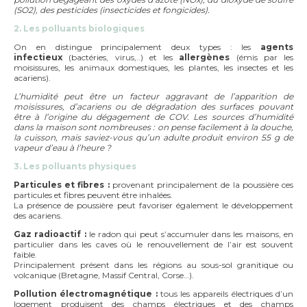
(SO2), des pesticides (insecticides et fongicides).
2. Les polluants biologiques
On en distingue principalement deux types : les
agents
infectieux
(bactéries, virus,..) et les
allergènes
(émis par les
moisissures, les animaux domestiques, les plantes, les insectes et les
acariens).
L’humidité peut être un facteur aggravant de l’apparition de
moisissures, d’acariens ou de dégradation des surfaces pouvant
être à l’origine du dégagement de COV. Les sources d’humidité
dans la maison sont nombreuses : on pense facilement à la douche,
la cuisson, mais saviez-vous qu’un adulte produit environ 55 g de
vapeur d’eau à l’heure ?
3. Les polluants physiques
Particules et fibres :
provenant principalement de la poussière ces
particules et fibres peuvent être inhalées.
La présence de poussière peut favoriser également le développement
des acariens.
Gaz radioactif :
le radon qui peut s’accumuler dans les maisons, en
particulier dans les caves où le renouvellement de l’air est souvent
faible.
Principalement présent dans les régions au sous-sol granitique ou
volcanique (Bretagne, Massif Central, Corse…).
Pollution électromagnétique :
tous les appareils électriques d’un
logement produisent des champs électriques et des champs