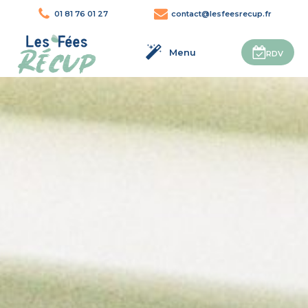
01 81 76 01 27
contact@lesfeesrecup.fr
Menu
RDV