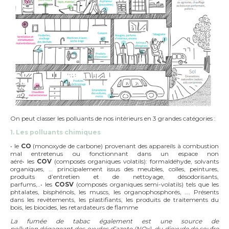
On peut classer les polluants de nos intérieurs en 3 grandes catégories :
1. Les polluants chimiques
• le
CO
(monoxyde de carbone) provenant des appareils à combustion
mal entretenus ou fonctionnant dans un espace non
aéré• les
COV
(composés organiques volatils): formaldéhyde, solvants
organiques, … principalement issus des meubles, colles, peintures,
produits d’entretien et de nettoyage, désodorisants,
parfums,..• les
COSV
(composés organiques semi-volatils) tels que les
phtalates, bisphénols, les muscs, les organophosphorés, …. Présents
dans les revêtements, les plastifiants, les produits de traitements du
bois, les biocides, les retardateurs de flamme
La fumée de tabac également est une source de
pollution dégageant des oxydes d’azote (NOx), du dioxyde de soufre